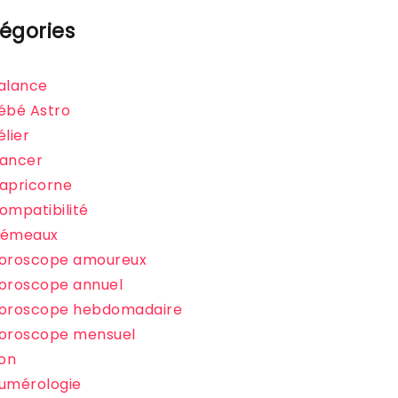
égories
alance
ébé Astro
élier
ancer
apricorne
ompatibilité
émeaux
oroscope amoureux
oroscope annuel
oroscope hebdomadaire
oroscope mensuel
ion
umérologie