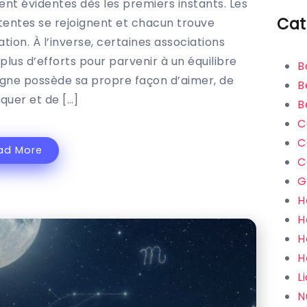
nt évidentes dès les premiers instants. Les
Cat
ttentes se rejoignent et chacun trouve
tion. À l’inverse, certaines associations
us d’efforts pour parvenir à un équilibre
B
signe possède sa propre façon d’aimer, de
B
uer et de […]
B
C
C
ad More
C
G
H
H
H
H
L
N