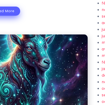
f
n
ad More
s
a
j
j
m
a
m
f
j
d
n
o
s
o