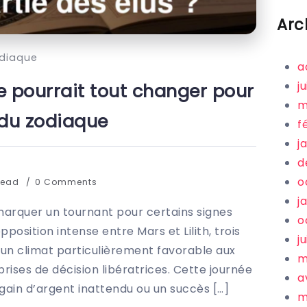
Arc
diaque
a
j
e pourrait tout changer pour
m
 du zodiaque
f
j
d
o
Read
0 Comments
j
marquer un tournant pour certains signes
o
pposition intense entre Mars et Lilith, trois
j
’un climat particulièrement favorable aux
m
ises de décision libératrices. Cette journée
a
ain d’argent inattendu ou un succès […]
m