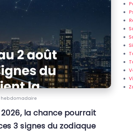
P
P
R
S
S
S
T
T
V
V
Z
 hebdomadaire
t 2026, la chance pourrait
 ces 3 signes du zodiaque