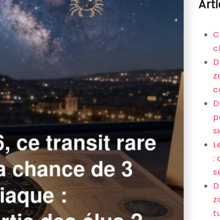
Art
C
c
D
z
c
D
p
s
L
:
s
D
z
t