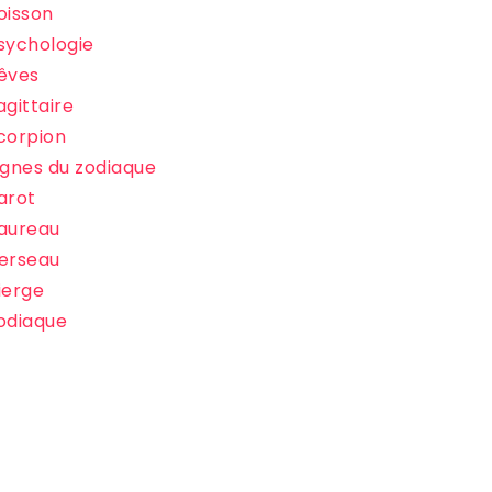
oisson
sychologie
êves
agittaire
corpion
ignes du zodiaque
arot
aureau
erseau
ierge
odiaque