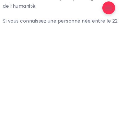
de l’humanité.
Si vous connaissez une personne née entre le 22
décembre et le 10 janvier, vous avez de la chance:
un Capricorne peut vraiment être un individu sur
lequel vous pouvez toujours compter. Voyons en
détail quelles sont ses caractéristiques.
Tout d’abord, la planète qui domine les
Capricornes est Saturne, leur source de sagesse,
d’intuition et de rationalité. Grâce à ces trois
caractéristiques, ils sont en mesure d’analyser en
profondeur leur environnement, de tirer des
conclusions et d’agir en conséquence, sans jamais
abandonner ténacité et détermination.