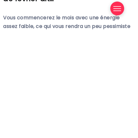
Vous commencerez le mois avec une énergie
assez faible, ce qui vous rendra un peu pessimiste
et négatif, mais…
Après le 18, les choses commenceront à
s’améliorer pour vous et vous retrouverez énergie
et force, caractéristiques de votre signe.
Vos finances iront bien mais vous devrez travailler
dur pour maintenir le niveau de revenus,
notamment jusqu’au 16 !
Plus tard, quand Mars, l’autre souverain de votre
signe, entrera dans votre Maison de la
Communication…