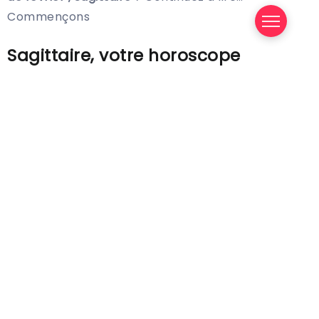
Commençons
Sagittaire, votre horoscope
mensuel de février dit…
Le mois prochain, vous concentrerez votre
attention sur votre maison et votre famille, ainsi
que sur votre situation financière.
Cela signifie qu’il y aura beaucoup d’activité autour
de votre noyau familial le plus proche et de votre
maison, mais aussi…
Qu’en eux vous trouverez votre plus grand soutien
et atteindrez votre bien-être émotionnel.