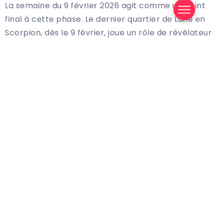
La semaine du 9 février 2026 agit comme un point
final à cette phase. Le dernier quartier de Lune en
Scorpion, dès le 9 février, joue un rôle de révélateur
: ce qui ne fonctionne plus, ce qui a été trop
longtemps retenu, remonte à la surface pour être
définitivement abandonné. Ce tri peut être
inconfortable, mais il prépare le terrain à une
reconstruction plus saine.
Le 10 février, l’entrée de Vénus en Poissons adoucit
nettement l’atmosphère. Les échanges gagnent
en sensibilité, l’intuition reprend ses droits et les
relations peuvent s’apaiser. Le 12 février, la Lune en
Capricorne combinée à Mercure conjoint au Nœud
Nord en Poissons favorise les décisions
structurantes : discussions importantes, signatures,