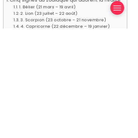
1. Bélier (21 mars – 19 avril)
2. Lion (23 juillet – 22 août)
3. Scorpion (23 octobre – 21 novembre)
4. Capricorne (22 décembre – 19 janvier)
Cinq signes du zodiaque qui
adorent la rivalité
1. Bélier (21 mars – 19 avril)
Bélier, vous aimez être le premier dans
littéralement chaque chose que vous faites dans la
vie, et la seule façon de savoir comment être le
premier est de rivaliser avec les autres.
Vous pourriez essayer de le jouer comme ludique