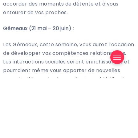
accorder des moments de détente et à vous
entourer de vos proches.
Gémeaux (21 mai – 20 juin) :
Les Gémeaux, cette semaine, vous aurez l’occasion
de développer vos compétences relationnelles.
Les interactions sociales seront enrichissantes et
pourraient même vous apporter de nouvelles
opportunités sur le plan professionnel. Veillez à ne
pas vous disperser dans trop de projets à la fois.
Restez concentré sur vos objectifs principaux et
gérez votre temps avec efficacité.
Cancer (21 juin – 22 juillet) :
Les Cancers pourraient se sentir particulièrement