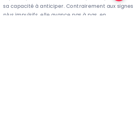
sa capacité à anticiper. Contrairement aux signes
plus impulsifs, elle avance pas à pas, en
construisant des bases solides. Cette approche
méthodique, parfois sous-estimée, devient
aujourd’hui un véritable atout.
Le ciel astral du jour soutient particulièrement les
démarches sérieuses : régularisation
administrative, négociation, restructuration
budgétaire ou décision d’investissement prudent.
Ce n’est pas une chance soudaine, mais une
stabilisation obtenue grâce à la constance.
Un climat émotionnel propice à la clarté
La Lune en Capricorne favorise la maturité