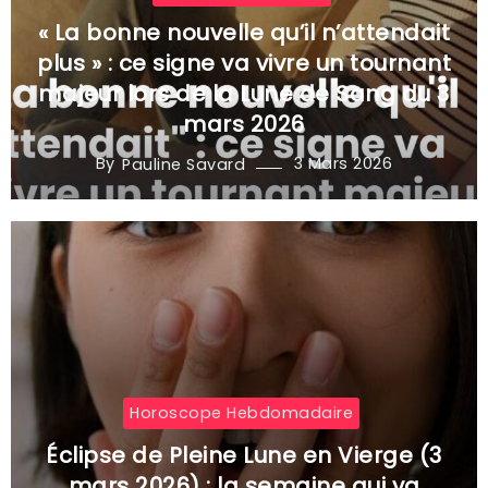
« La bonne nouvelle qu’il n’attendait
plus » : ce signe va vivre un tournant
majeur lors de la Lune de Sang du 3
mars 2026
By
3 Mars 2026
Pauline Savard
Horoscope Hebdomadaire
Éclipse de Pleine Lune en Vierge (3
mars 2026) : la semaine qui va