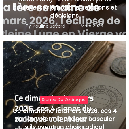
bouleverser émotions, relations et
décisions
By
1 Mars 2026
Pauline Savard
Signes Du Zodiaque
Ce dimanche 1er mars 2026, ces 4
signes voient la chance basculer
s’ils osent un choix radical