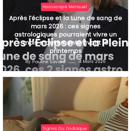
Horoscope Mensuel
Après l’éclipse et la Lune de sang de
mars 2026 : ces signes
astrologiques pourraient vivre un
mois mouvementé avant le
printemps
By
4 Mars 2026
Pauline Savard
Signes Du Zodiaque