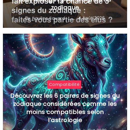
zodiaque
By
4 Août 2026
Pauline Savard
Compatibilité
Découvrez les 6 paires de signes du
zodiaque considérées comme les
moins compatibles selon
l’astrologie