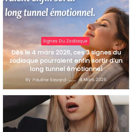
Signes Du Zodiaque
Dès le 4 mars 2026, ces 3 signes du
zodiaque pourraient enfin sortir d’un
long tunnel émotionnel
By
4 Mars 2026
Pauline Savard