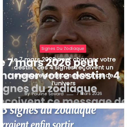
Signes Du Zodiaque
Le 7 mars 2026 peut changer votre
destin : ces 4 signes reçoivent un
message de seconde chance de
l’univers
By
7 Mars 2026
Pauline Savard